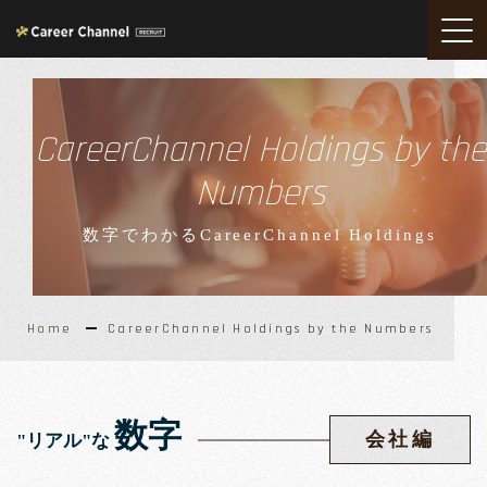
CareerChannel Holdings by the
Numbers
数字でわかるCareerChannel Holdings
Home
CareerChannel Holdings by the Numbers
数字
会社編
"リアル"な