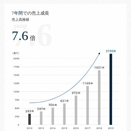
7年間
での売上成長
7.6
売上高推移
7.6
倍