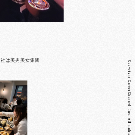
当社は美男美女集団
Copyright CareerChannel, Inc. All rights reserved.