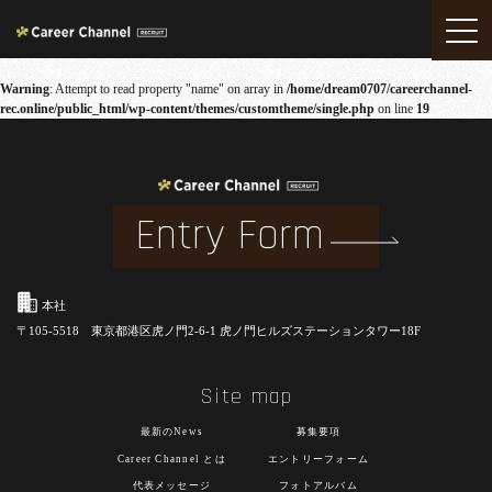
Warning
: Attempt to read property "name" on array in
/home/dream0707/careerchannel-
rec.online/public_html/wp-content/themes/customtheme/single.php
on line
19
Warning
: Attempt to read property "name" on array in
/home/dream0707/careerchannel-
rec.online/public_html/wp-content/themes/customtheme/single.php
on line
19
Entry Form
本社
〒105-5518 東京都港区虎ノ門2-6-1 虎ノ門ヒルズステーションタワー18F
Site map
最新のNews
募集要項
Career Channel とは
エントリーフォーム
代表メッセージ
フォトアルバム